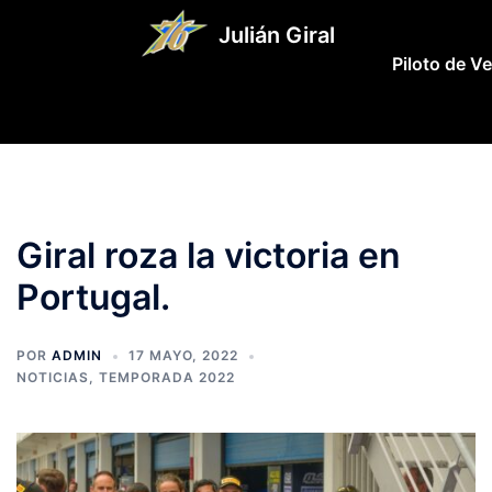
Saltar
Julián Giral
al
Piloto de V
contenido
Giral roza la victoria en
Portugal.
POR
ADMIN
17 MAYO, 2022
NOTICIAS
,
TEMPORADA 2022