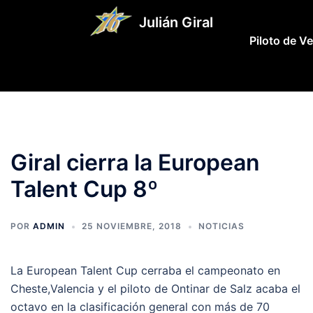
Saltar
Julián Giral
al
Piloto de V
contenido
Giral cierra la European
Talent Cup 8º
POR
ADMIN
25 NOVIEMBRE, 2018
NOTICIAS
La European Talent Cup cerraba el campeonato en
Cheste,Valencia y el piloto de Ontinar de Salz acaba el
octavo en la clasificación general con más de 70