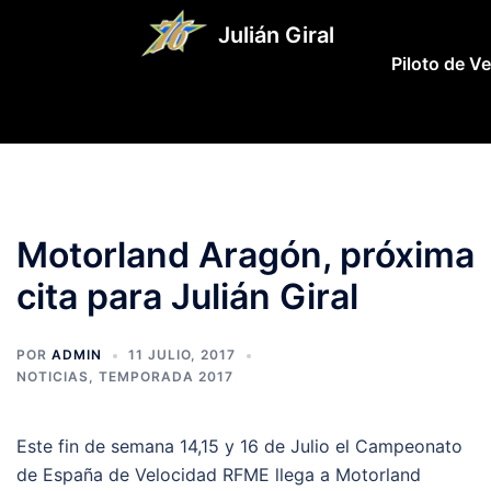
Saltar
Julián Giral
al
Piloto de V
contenido
Motorland Aragón, próxima
cita para Julián Giral
POR
ADMIN
11 JULIO, 2017
NOTICIAS
,
TEMPORADA 2017
Este fin de semana 14,15 y 16 de Julio el Campeonato
de España de Velocidad RFME llega a Motorland