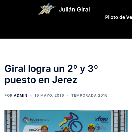
Saltar
Julián Giral
al
Piloto de V
contenido
Giral logra un 2º y 3º
puesto en Jerez
POR
ADMIN
16 MAYO, 2016
TEMPORADA 2016