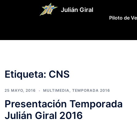
Saltar
Julián Giral
al
Piloto de V
contenido
Etiqueta:
CNS
25 MAYO, 2016
MULTIMEDIA
,
TEMPORADA 2016
Presentación Temporada
Julián Giral 2016