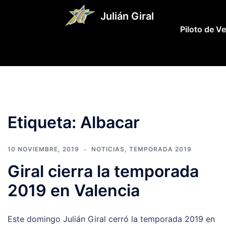
Saltar
Julián Giral
al
Piloto de V
contenido
Etiqueta:
Albacar
10 NOVIEMBRE, 2019
NOTICIAS
,
TEMPORADA 2019
Giral cierra la temporada
2019 en Valencia
Este domingo Julián Giral cerró la temporada 2019 en